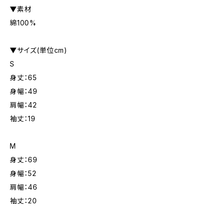
▼素材
綿100%
▼サイズ(単位cm)
S
身丈：65
身幅：49
肩幅：42
袖丈：19
M
身丈：69
身幅：52
肩幅：46
袖丈：20