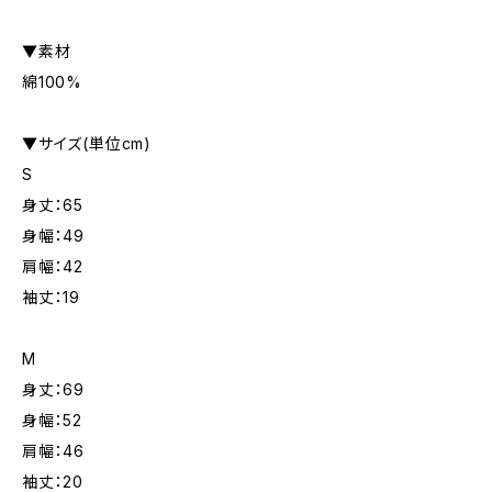
▼素材
綿100%
▼サイズ(単位cm)
S
身丈：65
身幅：49
肩幅：42
袖丈：19
M
身丈：69
身幅：52
肩幅：46
袖丈：20